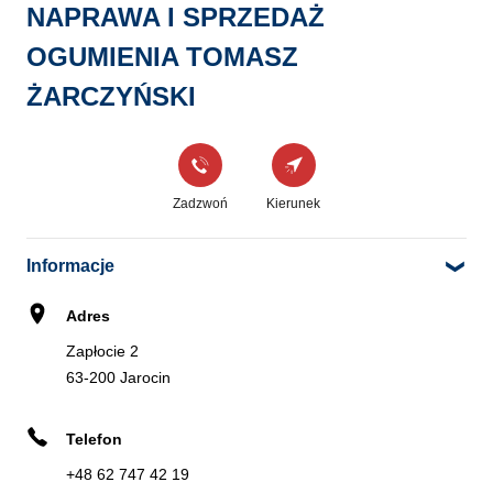
NAPRAWA I SPRZEDAŻ
Zadzwoń
Kierunek
OGUMIENIA TOMASZ
ŻARCZYŃSKI
INTER CARS S.A. JAROCIN
2
Wrocławska 108
1.43 km
63-200 Jarocin
Zadzwoń
Kierunek
Informacje
Zadzwoń
Kierunek
Adres
Zapłocie 2
Map
63-200 Jarocin
Telefon
OPONY BFGOODRICH POLSKA
DILERZY OPON AUTO BFGOODRICH
CAR PUNKT
+48 62 747 42 19
SPRZEDAŻY W ZAPŁOCIE 2, 63-200 JAROCIN