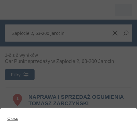
1-2 z 2 wyników
Car Punkt sprzedaży w Zapłocie 2, 63-200 Jarocin
Filtry
NAPRAWA I SPRZEDAŻ OGUMIENIA
1
TOMASZ ŻARCZYŃSKI
0 km
Zapłocie 2
Close
63-200 Jarocin