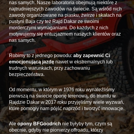
nas samych. Nasze laboratoria obejmują niektóre z
najtrudniejszych zawodów na świecie. Są wśród nich
zawody organizowane na piasku, żwirze i skałach na
pustyni Baja czy też Rajd Dakar ze swoimi
morderczymi wymaganiami. Do każdych z nich
motywujemy się entuzjazmem naszych klientów oraz
nas samych.
Robimy to z jednego powodu:
aby zapewnić Ci
emocjonującą jazdę
nawet w ekstremalnych lub
trudnych warunkach, przy zachowaniu
bezpieczeństwa.
Od momentu, w którym w 1976 roku wynaleźliśmy
pierwszą na świecie oponę terenową, do triumfu w
Rajdzie Dakar w 2017 roku przyjęliśmy wiele wyzwań,
które pomogły nam pójść naprzód i tworzyć innowacje.
Ale
opony BFGoodrich
nie byłyby tym, czym są
obecnie, gdyby nie pionierzy offroadu, którzy