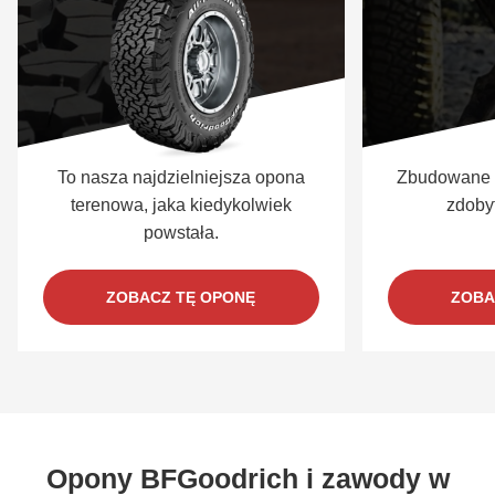
To nasza najdzielniejsza opona
Zbudowane 
terenowa, jaka kiedykolwiek
zdoby
powstała.
ZOBACZ TĘ OPONĘ
ZOBA
Opony BFGoodrich i zawody w