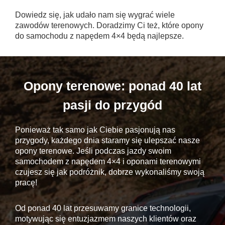
Dowiedz się, jak udało nam się wygrać wiele
zawodów terenowych. Doradzimy Ci też, które opony
do samochodu z napędem 4×4 będą najlepsze.
Opony terenowe: ponad 40 lat
pasji do przygód
Ponieważ tak samo jak Ciebie pasjonują nas
przygody, każdego dnia staramy się ulepszać nasze
opony terenowe. Jeśli podczas jazdy swoim
samochodem z napędem 4×4 i oponami terenowymi
czujesz się jak podróżnik, dobrze wykonaliśmy swoją
pracę!
Od ponad 40 lat przesuwamy granice technologii,
motywując się entuzjazmem naszych klientów oraz