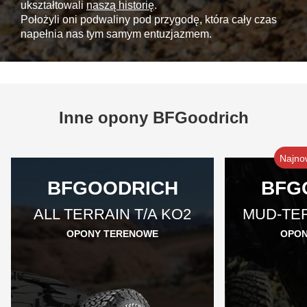
ukształtowali
naszą historię
.
Położyli oni podwaliny pod przygodę, która cały czas
napełnia nas tym samym entuzjazmem.
Inne opony BFGoodrich
Najno
BFGOODRICH
BFG
ALL TERRAIN T/A KO2
MUD-TER
OPONY TERENOWE
OPON