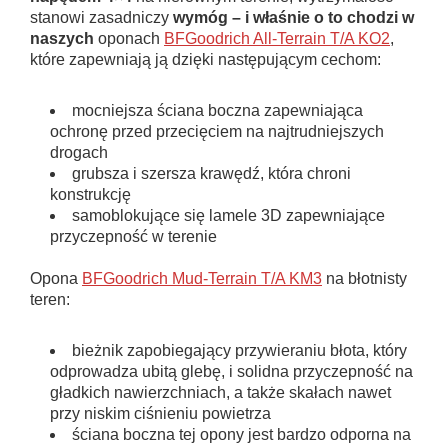
stanowi zasadniczy
wymóg – i właśnie o to chodzi w
naszych
oponach
BFGoodrich All-Terrain T/A KO2
,
które zapewniają ją dzięki następującym cechom:
mocniejsza ściana boczna zapewniająca
ochronę przed przecięciem na najtrudniejszych
drogach
grubsza i szersza krawędź, która chroni
konstrukcję
samoblokujące się lamele 3D zapewniające
przyczepność w terenie
Opona
BFGoodrich Mud-Terrain T/A KM3
na błotnisty
teren:
bieżnik zapobiegający przywieraniu błota, który
odprowadza ubitą glebę, i solidna przyczepność na
gładkich nawierzchniach, a także skałach nawet
przy niskim ciśnieniu powietrza
ściana boczna tej opony jest bardzo odporna na