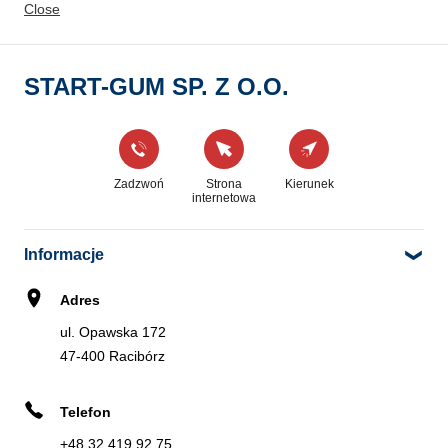
Close
Zadzwoń
Kierunek
START-GUM SP. Z O.O.
EUROMASTER SCHMIDT
4
Rybnicka 56
3.19 km
47-400 Racibórz
Zadzwoń
Strona
Kierunek
internetowa
Zadzwoń
Kierunek
Informacje
Adres
WIDERSKI MICHAŁ WIDERSKI
ul. Opawska 172
5
47-400 Racibórz
ul. Jana Pawła II 60
11.82 km
47-440 Nędza
Telefon
+48 32 419 92 75