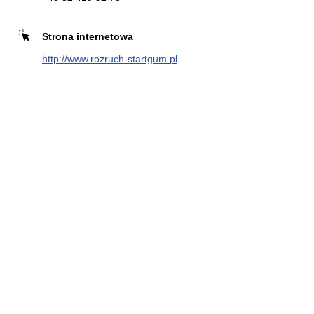
Zadzwoń
Strona
Kierunek
internetowa
Strona internetowa
http://www.rozruch-startgum.pl
INTER CARS S.A. RYDUŁTOWY
6
Gajowa 11
14.68 km
44-280 Rydułtowy
Zadzwoń
Kierunek
INTER CARS S.A. WODZISŁAW
7
ŚLĄSKI
18.96 km
Kokoszycka 131c
44-300 Wodzisław Śląski