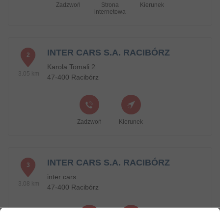
Zadzwoń
Strona
Kierunek
internetowa
INTER CARS S.A. RACIBÓRZ
2
Karola Tomali 2
3.05 km
47-400 Racibórz
Zadzwoń
Kierunek
INTER CARS S.A. RACIBÓRZ
3
inter cars
3.08 km
47-400 Racibórz