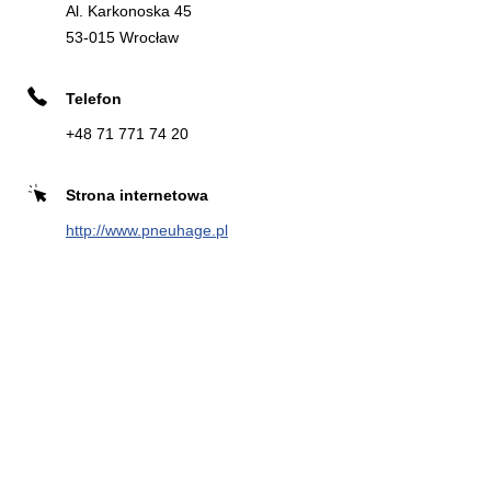
Al. Karkonoska 45
4.79 km
Tarnogajska 12
53-015 Wrocław
50-512 Wrocław
Telefon
+48 71 771 74 20
Zadzwoń
Strona
Kierunek
internetowa
Strona internetowa
http://www.pneuhage.pl
INTER CARS S.A. WROCŁAW
8
Al. Armii Krajowej 61
5.11 km
50-541 Wrocław
Zadzwoń
Kierunek