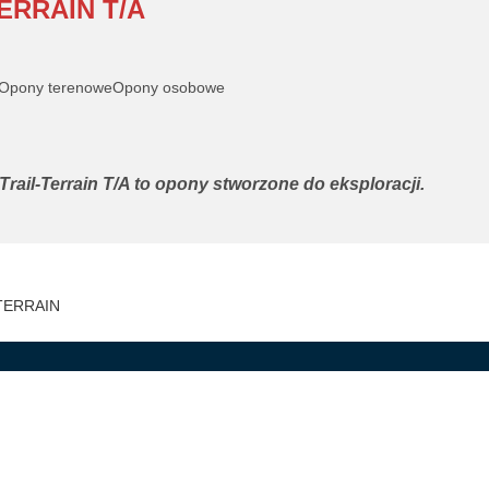
ERRAIN T/A
Opony terenowe
Opony osobowe
rail-Terrain T/A to opony stworzone do eksploracji.
TERRAIN
ARANCJA
takt
pejskie etykiety na opony