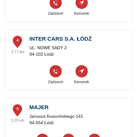
Zadzwoń
Kierunek
INTER CARS S.A. ŁÓDŹ
4
UL. NOWE SADY 2
2.77 km
94-102 Łódź
Zadzwoń
Kierunek
MAJER
5
Janusza Kusocińskiego 141
5.25 km
94-054 Łódź