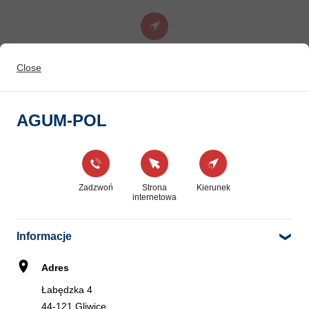
Kierunek
Close
GUMI-MADER SERWIS OPON
6
AGUM-POL
Obrońców Pokoju 7
15.46 km
41-711 Ruda Śląska
Zadzwoń
Strona
Kierunek
internetowa
Zadzwoń
Strona
Kierunek
internetowa
Informacje
Adres
HURTOWNIA OPON MISZTAL
7
Łabędzka 4
Chorzowska 114
18.75 km
41-605 Świętochłowice
44-121 Gliwice