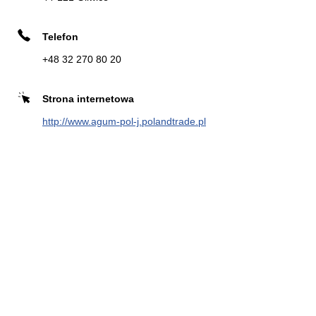
Telefon
+48 32 270 80 20
Zadzwoń
Strona
Kierunek
internetowa
Strona internetowa
http://www.agum-pol-j.polandtrade.pl
INTER CARS S.A. TARNOWSKIE
8
GÓRY
22.01 km
Zagórska 167
42-600 Tarnowskie Góry
Zadzwoń
Kierunek
POL-GUM
9