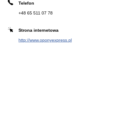
27.2 km
62-040 Puszczykowo
Telefon
+48 65 511 07 78
Strona internetowa
Zadzwoń
Strona
Kierunek
internetowa
http://www.oponyexpress.pl
EUROMASTER MAR-GUM
6
Okrężna 10
28.04 km
64-100 Leszno
Zadzwoń
Kierunek
OPONY EXPRESS MAR-GUM
7