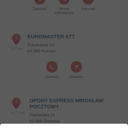
Zadzwoń
Strona
Kierunek
internetowa
EUROMASTER ATT
2
Południowa 1A
5.61 km
64-000 Kościan
Zadzwoń
Kierunek
OPONY EXPRESS MIROSŁAW
3
POCZTOWY
16.77 km
Poznańska 31
62-066 Granowo