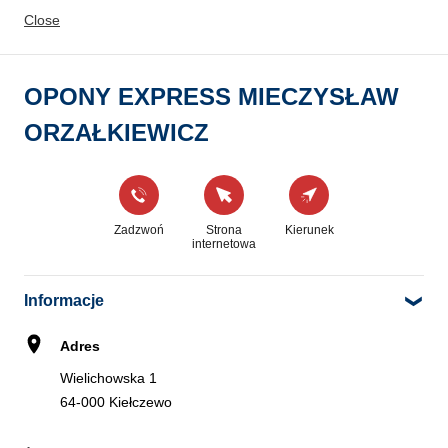
Close
Zadzwoń
Strona
Kierunek
internetowa
OPONY EXPRESS MIECZYSŁAW
ORZAŁKIEWICZ
INTER CARS S.A. GRODZISK
4
WIELKOPOLSKI
22.96 km
Gorzelniana 3A
Zadzwoń
Strona
Kierunek
62-065 Grodzisk Wielkopolski
internetowa
Informacje
Zadzwoń
Kierunek
Adres
Wielichowska 1
64-000 Kiełczewo
F.H.U. PROSERWIS
5
Nadwarciańska 14