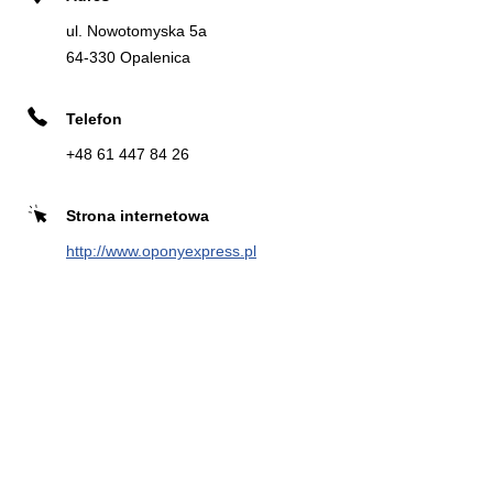
18.57 km
Wiklinowa 15
ul. Nowotomyska 5a
64-300 Nowy Tomyśl
64-330 Opalenica
Telefon
Zadzwoń
Kierunek
+48 61 447 84 26
Strona internetowa
OPONA SERWIS SC D.
6
http://www.oponyexpress.pl
PANKOWSKI, M.NIEDŹWIEDZKI
23.92 km
ul. Strzelecka 18
62-045 Pniewy
Zadzwoń
Strona
Kierunek
internetowa