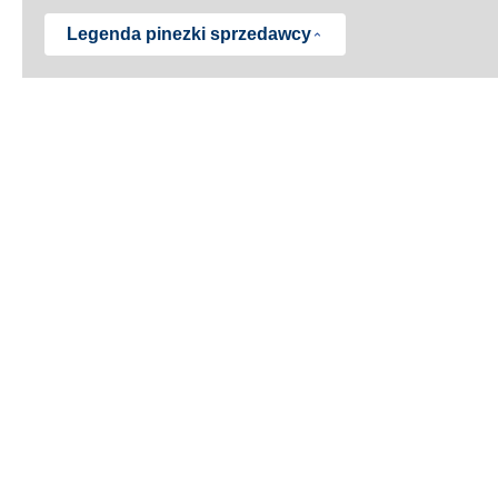
Legenda pinezki sprzedawcy
AU
ZY OPON AUTO BFGOODRICH
CAR PUNKT SPRZEDAŻY W PRZEWÓZ 38, 30-716 KRAKOW
ARANCJA
takt
pejskie etykiety na opony
Copyright © 2026 Opony BFGoodrich. Wszystkie prawa zastrzeżone.