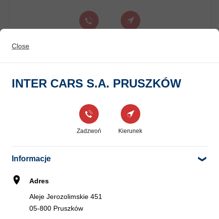
Zadzwoń
Kierunek
Close
INTER CARS S.A. MICHAŁOWICE
INTER CARS S.A. PRUSZKÓW
6
Aleje Jerozolimskie 262d
3.92 km
05-816 Opacz-Kolonia
Zadzwoń
Kierunek
Zadzwoń
Kierunek
Informacje
Adres
EUROMASTER SIEMIANOWSKI-
7
Aleje Jerozolimskie 451
URSUS
05-800 Pruszków
4.24 km
Stanisława Bodycha 36