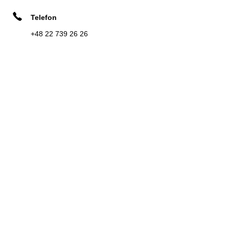
02-495 Warszawa
Telefon
+48 22 739 26 26
Zadzwoń
Kierunek
KEA
8
ul. Suchy Las 1
4.35 km
02-495 Warsaw
Zadzwoń
Kierunek
INTER CARS S.A. JANKI
9
Graniczna 22