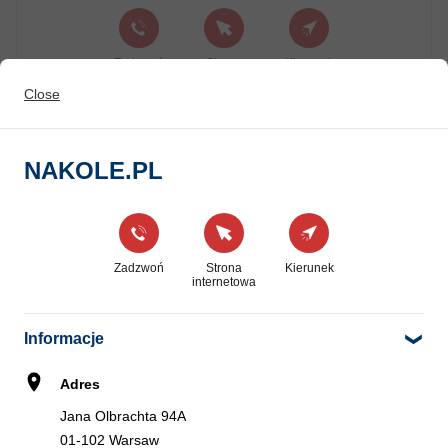
Zadzwoń
Strona
Kierunek
internetowa
Close
EUROMASTER MOTOWOLA
NAKOLE.PL
6
Kolejowa 12
3.79 km
01-210 Warszawa
Zadzwoń
Strona
Kierunek
internetowa
Zadzwoń
Kierunek
Informacje
INTER CARS S.A. WARSZAWA
Adres
7
Jutrzenki 98
Jana Olbrachta 94A
4.92 km
02-230 Warsaw
01-102 Warsaw