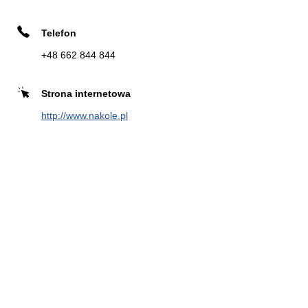
Telefon
Zadzwoń
Kierunek
+48 662 844 844
Strona internetowa
EUROMASTER AUTONIKO CAR
8
http://www.nakole.pl
SERVICE
5.4 km
Sabały 26
02-174 Warszawa
Zadzwoń
Kierunek
KEA
9
ul. Suchy Las 1