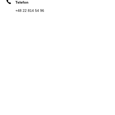
Telefon
Zadzwoń
Kierunek
+48 22 814 54 96
WAD-POL
8
Chodecka 1A
5.82 km
03-332 Warsaw
Zadzwoń
Kierunek
MAR-AUTO
9
ul. Skwer Armi Krajowej 1
8.89 km
05-110 Jabłonna