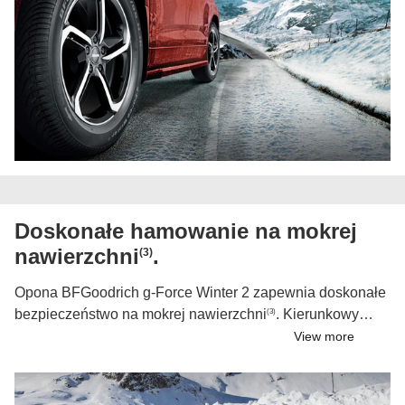
bezpieczeństwo podczas jazdy w surowych warunkach
zimowych.
Doskonałe hamowanie na mokrej
nawierzchni
.
(3)
Opona BFGoodrich g-Force Winter 2 zapewnia doskonałe
bezpieczeństwo na mokrej nawierzchni
. Kierunkowy
(3)
wzór bieżnika w kształcie litery V poprawia
View more
odprowadzanie wody, co zmniejsza ryzyko aquaplaningu
na mokrych nawierzchniach. Ta opona daje każdemu
kierowcy pewność na mokrej nawierzchni.