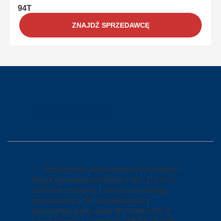
94T
ZNAJDŹ SPRZEDAWCĘ
WZMIANKI PRAWNE
–
hamowanie i przyczepność na śniegu
–
(1)
droga hamowania krótsza o 4%, tj. 1 m, a
zdolność ruszania z miejsca na śniegu
poprawiona o 5% w porównaniu z
poprzednią gamą opon BFGoodrich® g-