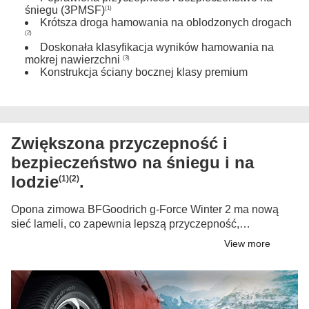
śniegu (3PMSF)
(1)
Krótsza droga hamowania na oblodzonych drogach
(2)
Doskonała klasyfikacja wyników hamowania na
mokrej nawierzchni
(3)
Konstrukcja ściany bocznej klasy premium
Zwiększona przyczepność i
bezpieczeństwo na śniegu i na
lodzie
.
(1)(2)
Opona zimowa BFGoodrich g-Force Winter 2 ma nową
sieć lameli, co zapewnia lepszą przyczepność,
prowadzenie na drodze i krótszą drogę hamowania na
View more
śniegu
. Nowa mieszanka COMPound zmniejsza
(1)
sztywność bieżnika w niższych temperaturach, poprawia
drogę hamowania na lodzie, zapewniając krótszą drogę
hamowania niż w poprzednim modelu
. Większe
(2)