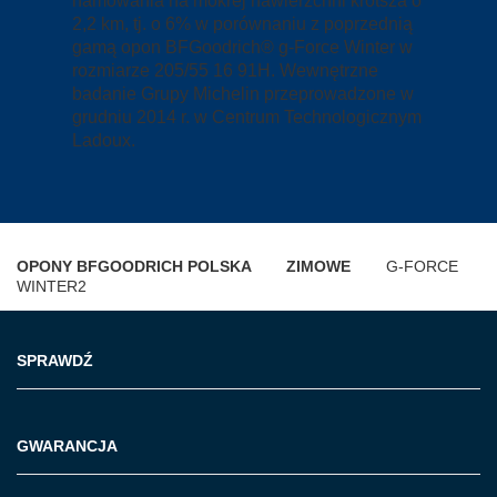
hamowania na mokrej nawierzchni krótsza o
2,2 km, tj. o 6% w porównaniu z poprzednią
gamą opon BFGoodrich® g-Force Winter w
rozmiarze 205/55 16 91H. Wewnętrzne
badanie Grupy Michelin przeprowadzone w
grudniu 2014 r. w Centrum Technologicznym
Ladoux.
OPONY BFGOODRICH POLSKA
ZIMOWE
G-FORCE
WINTER2
SPRAWDŹ
GWARANCJA