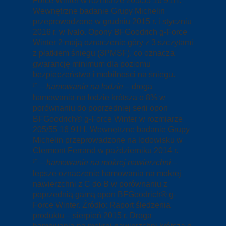
Force Winter w rozmiarze 205/55 16 91H.
Wewnętrzne badanie Grupy Michelin
przeprowadzone w grudniu 2015 r. i styczniu
2016 r. w Ivalo. Opony BFGoodrich g-Force
Winter 2 mają oznaczenie góry z 3 szczytami
z płatkiem śniegu (3PMSF), co oznacza
gwarancję minimum dla poziomu
bezpieczeństwa i mobilności na śniegu.
–
hamowanie na lodzie
– droga
(2)
hamowania na lodzie krótsza o 8% w
porównaniu do poprzedniej serii opon
BFGoodrich® g-Force Winter w rozmiarze
205/55 16 91H. Wewnętrzne badanie Grupy
Michelin przeprowadzone na lodowisku w
Clermont Ferrand w październiku 2014 r.
–
hamowanie na mokrej nawierzchni
–
(3)
lepsze oznaczenie hamowania na mokrej
nawierzchni z C do B w porównaniu z
poprzednią gamą opon BFGoodrich® g-
Force Winter. Źródło: Raport śledzenia
produktu – sierpień 2015 r. Droga