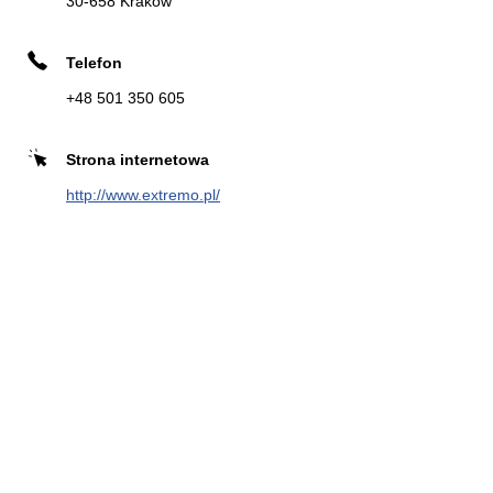
30-658 Krakow
Szwedzka 24
30-317 Krakow
Telefon
+48 501 350 605
Zadzwoń
Strona
Kierunek
internetowa
Strona internetowa
http://www.extremo.pl/
OPONAFELGA.PL S.C. SERWIS
8
OPON KRAKÓW
5.27 km
Skręcona 16
31-587 Krakow
Zadzwoń
Strona
Kierunek
internetowa