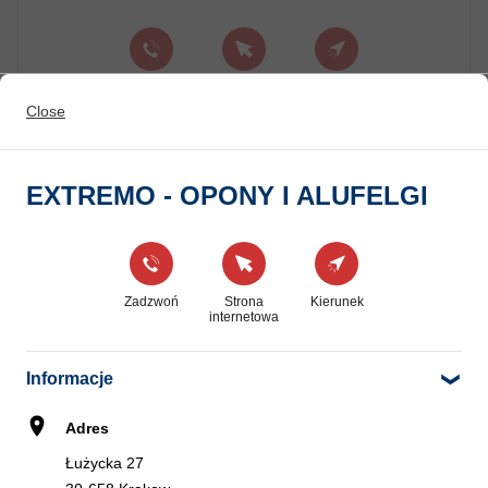
Zadzwoń
Strona
Kierunek
internetowa
Close
EXTREMO - OPONY I ALUFELGI
EUROMASTER DREAM CAR
6
Stoczniowców 3
4.1 km
30-709 Kraków
Zadzwoń
Strona
Kierunek
internetowa
Zadzwoń
Kierunek
Informacje
Adres
AUTO-GUM PALUCH-SZPAKIEWICZ
7
S.J.
Łużycka 27
4.89 km